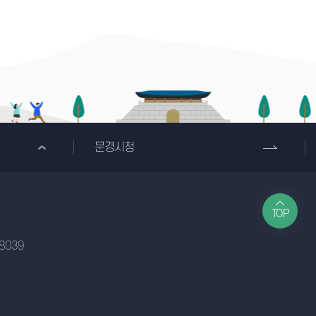
문경시청
TOP
-8039