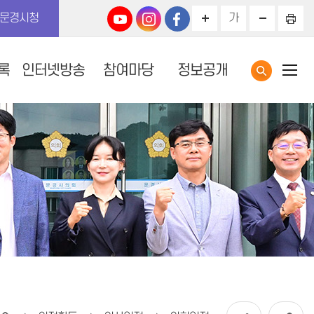
문경시청
가
록
인터넷방송
참여마당
정보공개