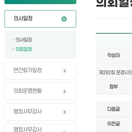
의회일
의사일정
의사일정
의회일정
작성자
연간회기일정
제292회 문경시의
첨부
의회운영현황
다음글
행정사무감사
이전글
행정사무감사