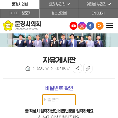
본문바로가기
문경시의회
의원 누리집
위원회 누리집
생중계
청소년의회
ENGLISH
OFF
문경시의회
MUNGYEONG CITY COUNCIL
자유게시판
참여마당
자유게시판
비밀번호 확인
글 작성시 입력하셨던 비밀번호를 입력하세요
최소4자 이상 입력해주세요.