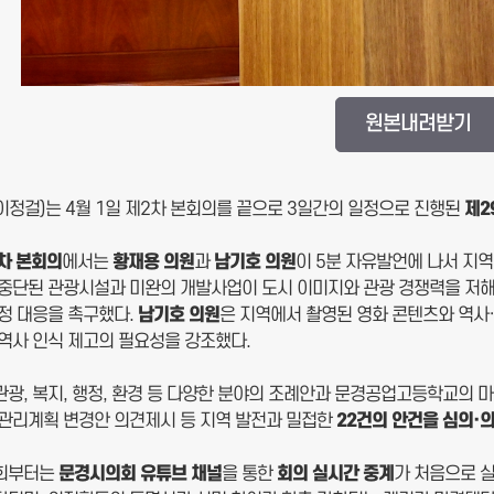
원본내려받기
이정걸)는 4월 1일 제2차 본회의를 끝으로 3일간의 일정으로 진행된
제
2
차 본회의
에서는
황재용 의원
과
남기호 의원
이 5분 자유발언에 나서 지역
 중단된 관광시설과 미완의 개발사업이 도시 이미지와 관광 경쟁력을 저해하
행정 대응을 촉구했다.
남기호 의원
은 지역에서 촬영된 영화 콘텐츠와 역사
 역사 인식 제고의 필요성을 강조했다.
관광, 복지, 행정, 환경 등 다양한 분야의 조례안과 문경공업고등학교의 
시관리계획 변경안 의견제시 등 지역 발전과 밀접한
22
건의 안건을 심의
·
시회부터는
문경시의회 유튜브 채널
을 통한
회의 실시간 중계
가 처음으로 실