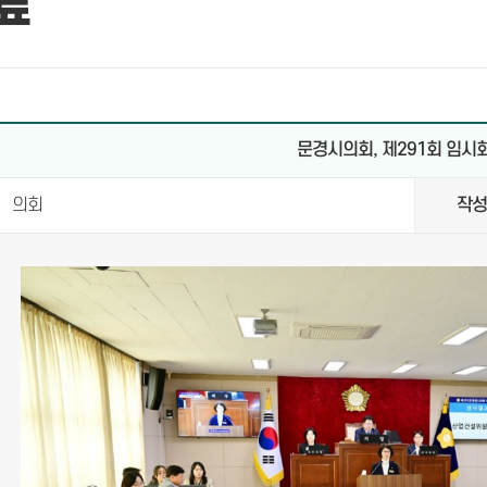
료
문경시의회, 제291회 임시
의회
작