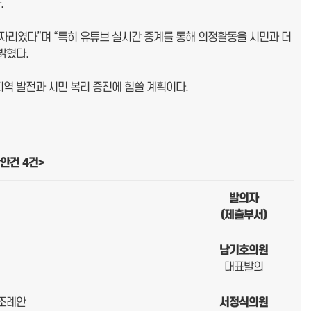
.
자리였다”며 “특히 유튜브 실시간 중계를 통해 의정활동을 시민과 더
밝혔다.
역 발전과 시민 복리 증진에 힘쓸 계획이다.
반안건
4
건
>
발의자
(
제출부서
)
남기호의원
대표발의
정조례안
서정식의원