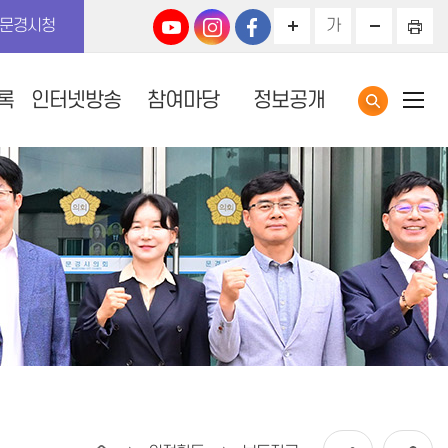
문경시청
가
록
인터넷방송
참여마당
정보공개