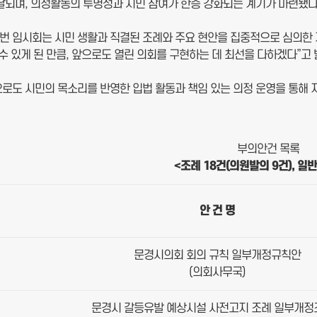
달되며, 의정활동의 투명성과 시민 참여가 한층 강화되는 계기가 마련됐다
이번 임시회는 시민 생활과 직결된 조례와 주요 현안을 집중적으로 심의한 
수 있게 된 만큼, 앞으로도 열린 의회를 구현하는 데 최선을 다하겠다”고 
로도 시민의 목소리를 반영한 입법 활동과 책임 있는 의정 운영을 통해 지
부의안건 목록
<
조례
18
건
(
의원발의
9
건
),
일
안 건 명
문경시의회 회의 규칙 일부개정규칙안
(의회사무국)
문경시 갈등유발 예상시설 사전고지 조례 일부개