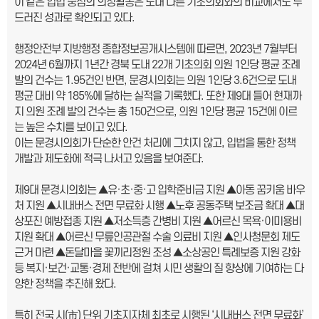
이 같은 입법 중심의 의정활동은 도내 다른 기초의회와의 비교에서도 두
드러진 성과로 확인되고 있다.
행정안전부 지방행정 종합정보공개시스템에 따르면, 2023년 7월부터
2024년 6월까지 1년간 경북 도내 22개 기초의회 의원 1인당 평균 조례
발의 건수는 1.95건인 반면, 문경시의회는 의원 1인당 3.6건으로 도내
평균 대비 약 185%에 달하는 실적을 기록했다. 또한 제9대 들어 현재까
지 의원 조례 발의 건수는 총 150건으로, 의원 1인당 평균 15건에 이르
는 높은 수치를 보이고 있다.
이는 문경시의회가 단순한 안건 처리에 그치지 않고, 입법을 통한 정책
개발과 제도화에 적극 나서고 있음을 보여준다.
제9대 문경시의회는 ▲유·초·중·고 입학준비금 지원 ▲아동 꿈키움 바우
처 지원 ▲시내버스 전면 무료화 시행 ▲노후 공동주택 보조금 확대 ▲대
상포진 예방접종 지원 ▲저소득층 간병비 지원 ▲어르신 목욕·이미용비
지원 확대 ▲어르신 무릎인공관절 수술 의료비 지원 ▲인사청문회 제도
근거 마련 ▲돈달마을 꽃끼리정원 조성 ▲소상공인 특례보증 지원 강화
등 복지·보건·교통·경제 전반에 걸쳐 시민 생활의 질 향상에 기여하는 다
양한 정책을 추진해 왔다.
특히 전국 시(市) 단위 기초지자체 최초로 시행된 ‘시내버스 전면 무료화’