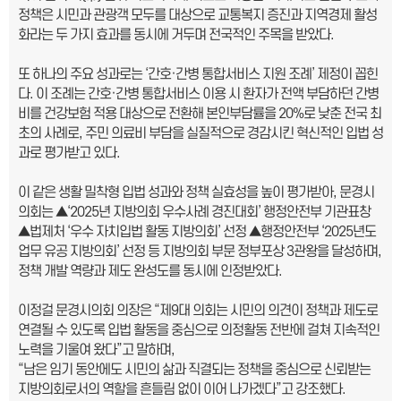
정책은 시민과 관광객 모두를 대상으로 교통복지 증진과 지역경제 활성
화라는 두 가지 효과를 동시에 거두며 전국적인 주목을 받았다.
또 하나의 주요 성과로는 ‘간호·간병 통합서비스 지원 조례’ 제정이 꼽힌
다. 이 조례는 간호·간병 통합서비스 이용 시 환자가 전액 부담하던 간병
비를 건강보험 적용 대상으로 전환해 본인부담률을 20%로 낮춘 전국 최
초의 사례로, 주민 의료비 부담을 실질적으로 경감시킨 혁신적인 입법 성
과로 평가받고 있다.
이 같은 생활 밀착형 입법 성과와 정책 실효성을 높이 평가받아, 문경시
의회는 ▲‘2025년 지방의회 우수사례 경진대회’ 행정안전부 기관표창
▲법제처 ‘우수 자치입법 활동 지방의회’ 선정 ▲행정안전부 ‘2025년도
업무 유공 지방의회’ 선정 등 지방의회 부문 정부포상 3관왕을 달성하며,
정책 개발 역량과 제도 완성도를 동시에 인정받았다.
이정걸 문경시의회 의장은 “제9대 의회는 시민의 의견이 정책과 제도로
연결될 수 있도록 입법 활동을 중심으로 의정활동 전반에 걸쳐 지속적인
노력을 기울여 왔다”고 말하며,
“남은 임기 동안에도 시민의 삶과 직결되는 정책을 중심으로 신뢰받는
지방의회로서의 역할을 흔들림 없이 이어 나가겠다”고 강조했다.