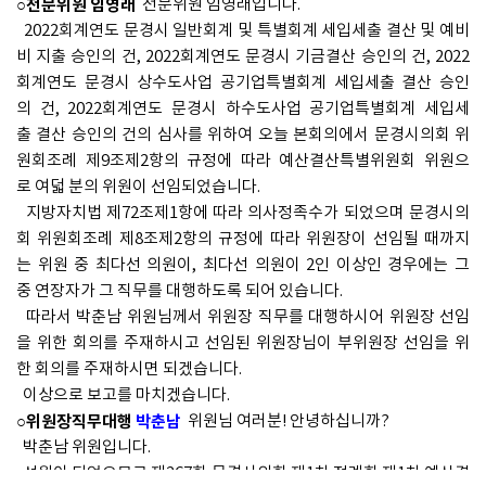
○전문위원 임영래
전문위원 임영래입니다.
2022회계연도 문경시 일반회계 및 특별회계 세입세출 결산 및 예비
비 지출 승인의 건, 2022회계연도 문경시 기금결산 승인의 건, 2022
회계연도 문경시 상수도사업 공기업특별회계 세입세출 결산 승인
의 건, 2022회계연도 문경시 하수도사업 공기업특별회계 세입세
출 결산 승인의 건의 심사를 위하여 오늘 본회의에서 문경시의회 위
원회조례 제9조제2항의 규정에 따라 예산결산특별위원회 위원으
로 여덟 분의 위원이 선임되었습니다.
지방자치법 제72조제1항에 따라 의사정족수가 되었으며 문경시의
회 위원회조례 제8조제2항의 규정에 따라 위원장이 선임될 때까지
는 위원 중 최다선 의원이, 최다선 의원이 2인 이상인 경우에는 그
중 연장자가 그 직무를 대행하도록 되어 있습니다.
따라서 박춘남 위원님께서 위원장 직무를 대행하시어 위원장 선임
을 위한 회의를 주재하시고 선임된 위원장님이 부위원장 선임을 위
한 회의를 주재하시면 되겠습니다.
이상으로 보고를 마치겠습니다.
○위원장직무대행
박춘남
위원님 여러분! 안녕하십니까?
박춘남 위원입니다.
성원이 되었으므로 제267회 문경시의회 제1차 정례회 제1차 예산결