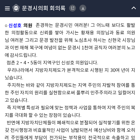
▶ 5분자유발언(신성호의원)
문경시의회 회의록
○의장
황재용
다음은 신성호 의원님 발언대로 나오셔서 발언하여 주
시기 바랍니다.
○
신성호
의원
존경하는 문경시민 여러분! 그 어느때 보다도 활발
한 의정활동으로 신뢰를 쌓아 가시는 황재용 의장님과 동료 의원
님 여러분 그리고 문경 발전을 위해 노심초사 하시는 신현국 시장님
과 이번 재해 복구에 여념이 없는 문경시 1천여 공직자 여러분의 노고
에 감사드립니다.
점촌 2‧4‧5동이 지역구인 신성호 의원입니다.
우리나라에서 지방자치제도가 본격적으로 시행된 지 30여 년이 지
났습니다.
주지하는 바와 같이 지방자치제도는 지역 주민의 자발적 참여를 통
한 주민 자치의 원리를 실현함으로써 풀뿌리 민주주의라고 일컬어지
고 있습니다.
즉 지역별 특성과 필요에 맞는 정책과 사업을 통하여 지역 주민의 복
지를 극대화 할 수 있는 장점이 있습니다.
반면에 지방자치단체들이 폐쇄적으로 분절되어 실적쌓기를 위한 온
갖 전시행정과 비효율적인 사업이 남발되면서 예산낭비와 함께 오히
려 주민들에게 부담이 전가되는 부작용이 전국적으로 속출하고 있