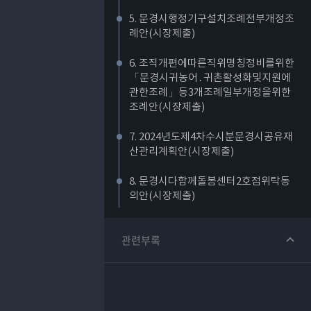
5. 문경시행정기구설치조례전부개정조
례안(시장제출)
6. 조직개편에따른직위명칭정비를위한
「문경시귀농어․귀촌활성화및지원에
관한조례」등3개조례일부개정을위한
조례안(시장제출)
7. 2024년도제4차수시분문경시공유재
산관리계획안(시장제출)
8. 문경시다함께돌봄센터2호점위탁동
의안(시장제출)
9. 2024년도문경시행정사무감사결과보
관련부록
고서작성의건(시장제출)