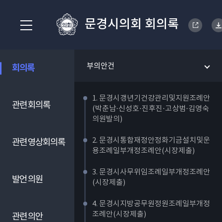
문경시의회 회의록
부의안건
회의록
1. 문경시갱년기건강관리및지원조례안
관련 회의록
(박춘남·신성호·진후진·고상범·김영숙
의원발의)
2. 문경시통합재정안정화기금설치및운
관련 영상회의록
용조례일부개정조례안(시장제출)
3. 문경시사무위임조례일부개정조례안
발언 의원
(시장제출)
4. 문경시지방공무원정원조례일부개정
조례안(시장제출)
관련 의안