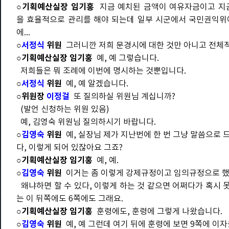
○기획예산실장 임기홍
지금 예치된 금액이 여유자금이고 지금
을 효율적으로 관리를 해야 되는데 일부 시군에서 국민권익위
에...
○
서정식
위원
그러니깐 저희 문경시에 대한 것만 아니고 전체
○기획예산실장 임기홍
예, 예 그렇습니다.
저희들은 뭐 조례에 이번에 명시하는 것뿐입니다.
○
서정식
위원
예, 예 알겠습니다.
○위원장
이정걸
또 질의하실 위원님 계십니까?
(발언 신청하는 위원 있음)
예, 김영숙 위원님 질의하시기 바랍니다.
○
김영숙
위원
예, 실장님 제가 지난번에 한 번 그냥 말씀으로 
다, 이렇게 되어 있잖아요 그죠?
○기획예산실장 임기홍
예, 예.
○
김영숙
위원
이거는 좀 이렇게 강제규정이고 임의규정으로 했
왜냐하면 할 수 있다, 이렇게 하는 것 같으면 어쩌다가 혹시 
는 이 뒤쪽에도 6쪽에도 그래요.
○기획예산실장 임기홍
훈령에도, 훈령에 그렇게 나왔습니다.
○
김영숙
위원
예, 예 그런데 여기 뒤에 훈령에 보면 9쪽에 이자