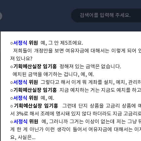
하여 질의 토론을 하도록 하겠습니다.
기획예산실장님은 답변석에 나오셔서 위원님 질의에 답변해 주
본 조례안에 대해 질의하실 위원님 계십니까?
(발언 신청하는 위원 있음)
예, 서정식 위원님 질의하시기 바랍니다.
○
서정식
위원
예, 그 안 제5조에요.
저희들이 개정안을 보면 여유자금에 대해서는 이렇게 되어 있
져 있나요?
○기획예산실장 임기홍
정해져 있는 금액은 없습니다.
예치된 금액을 얘기하는 겁니다, 예, 예.
○
서정식
위원
그렇다고 해서 이게 뭐 계좌를 설치, 예치, 관리
○기획예산실장 임기홍
지금 예치하는 거는 지금도 예치를 하고
○
서정식
위원
예, 예.
○기획예산실장 임기홍
그런데 단지 상품을 고금리 상품에 
서 3%로 해서 조례에 명시돼 있지 않다 하더라도 지금 고금리로
○
서정식
위원
예, 그러니까 그거는 이상이 없는데 저는 그냥 
게 한 게 아닌가 이런 생각이 들어서 여유자금에 대해서는 
요, 사실은...