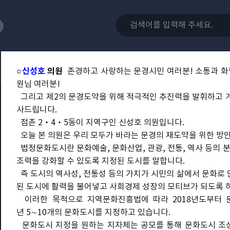
이상으로 일반사항에 대한 보고를 모두 마치겠습니다.
○의장
황재용
의사팀장 수고하셨습니다, 자리로 돌아가 주시기
▶ 5분자유발언(신성호의원)
○의장
황재용
다음은 5분 자유발언을 신청하신 신성호 의원님
신성호 의원님 발언대로 나오셔서 발언하여 주시기 바랍니다.
○
신성호
의원
존경하고 사랑하는 문경시민 여러분! 소통과 화
원님 여러분!
그리고 제2의 문경도약을 위해 적극적인 추진력을 발휘하고 계
사드립니다.
점촌 2‧4‧5동이 지역구인 신성호 의원입니다.
오늘 본 의원은 우리 모두가 바라는 문경의 재도약을 위한 방
법정문화도시란 문화예술, 문화산업, 관광, 전통, 역사 등의 
조력을 강화할 수 있도록 지정된 도시를 말합니다.
즉 도시의 역사성, 전통성 등의 가치가 시민의 삶에서 문화로
된 도시에 활력을 불어넣고 사회경제 성장의 모티브가 되도록 
이러한 목적으로 지역문화진흥법에 따라 2018년도부터 
년 5∼10개의 문화도시를 지정하고 있습니다.
문화도시 지정을 원하는 지자체는 공모를 통해 문화도시 조