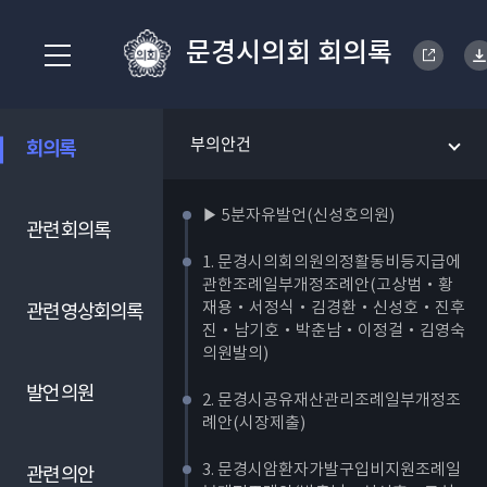
문경시의회 회의록
부의안건
회의록
▶ 5분자유발언(신성호의원)
관련 회의록
1. 문경시의회의원의정활동비등지급에
관한조례일부개정조례안(고상범‧황
재용‧서정식‧김경환‧신성호‧진후
관련 영상회의록
진‧남기호‧박춘남‧이정걸‧김영숙
의원발의)
발언 의원
2. 문경시공유재산관리조례일부개정조
례안(시장제출)
3. 문경시암환자가발구입비지원조례일
관련 의안