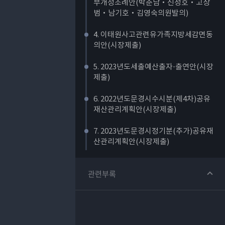
부개정조례안(박춘남‧신성호‧고상
범‧남기호‧김영숙의원발의)
4. 이태원사고관련유가족지방세감면동
의안(시장제출)
5. 2023년도세출예산출자·출연안(시장
제출)
6. 2022년도문경시수시분(제4차)공유
재산관리계획안(시장제출)
7. 2023년도문경시정기분(추가)공유재
산관리계획안(시장제출)
8. 귀농어·귀촌활성화및지원에관한조례
관련부록
일부개정조례안(시장제출)
9. 문경시문경새재어드벤처파크관리및
운용조례일부개정조례안(시장제출)