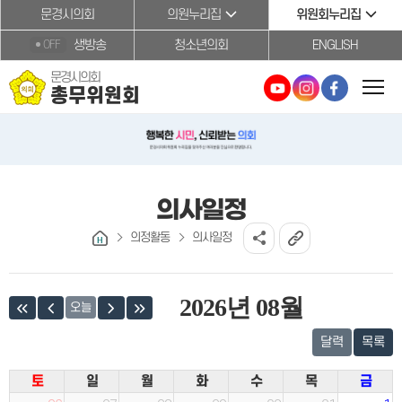
본문바로가기
문경시의회
의원누리집
위원회누리집
생방송
청소년의회
ENGLISH
OFF
문경시의회
총무위원회
의사일정
의정활동
의사일정
2026년 08월
오늘
달력
목록
토
일
월
화
수
목
금