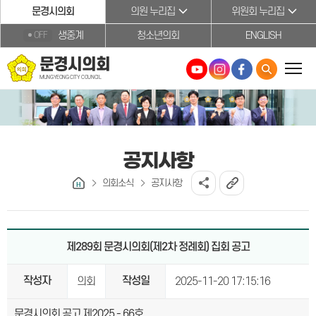
본문바로가기
문경시의회
의원 누리집
위원회 누리집
생중계
청소년의회
ENGLISH
OFF
문경시의회
MUNGYEONG CITY COUNCIL
공지사항
의회소식
공지사항
제289회 문경시의회(제2차 정례회) 집회 공고
작성자
작성일
의회
2025-11-20 17:15:16
문경시의회 공고 제2025 - 66호