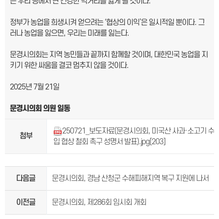
는 우리 땅에서 난 건강한 먹거리를 잃게 될 것이다.
정부가 농업을 희생시켜 얻으려는 ‘협상의 이익’은 일시적일 뿐이다. 그
러나 농업을 잃으면, 우리는 미래를 잃는다.
문경시의회는 지역 농민들과 끝까지 함께할 것이며, 대한민국 농업을 지
키기 위한 싸움을 결코 멈추지 않을 것이다.
2025년 7월 21일
문경시의회 의원 일동
250721_보도자료(문경시의회, 미국산 사과·소고기 수
첨부
입 협상 철회 촉구 성명서 발표).jpg
[203]
다음글
문경시의회, 경남 산청군 수해피해지역 복구 지원에 나서
이전글
문경시의회, 제286회 임시회 개회