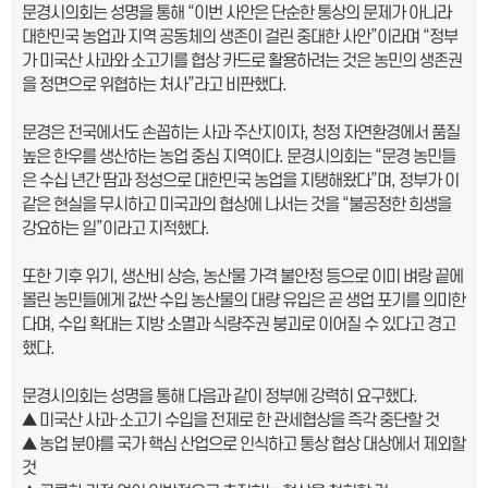
문경시의회는 성명을 통해 “이번 사안은 단순한 통상의 문제가 아니라
대한민국 농업과 지역 공동체의 생존이 걸린 중대한 사안”이라며 “정부
가 미국산 사과와 소고기를 협상 카드로 활용하려는 것은 농민의 생존권
을 정면으로 위협하는 처사”라고 비판했다.
문경은 전국에서도 손꼽히는 사과 주산지이자, 청정 자연환경에서 품질
높은 한우를 생산하는 농업 중심 지역이다. 문경시의회는 “문경 농민들
은 수십 년간 땀과 정성으로 대한민국 농업을 지탱해왔다”며, 정부가 이
같은 현실을 무시하고 미국과의 협상에 나서는 것을 “불공정한 희생을
강요하는 일”이라고 지적했다.
또한 기후 위기, 생산비 상승, 농산물 가격 불안정 등으로 이미 벼랑 끝에
몰린 농민들에게 값싼 수입 농산물의 대량 유입은 곧 생업 포기를 의미한
다며, 수입 확대는 지방 소멸과 식량주권 붕괴로 이어질 수 있다고 경고
했다.
문경시의회는 성명을 통해 다음과 같이 정부에 강력히 요구했다.
▲ 미국산 사과·소고기 수입을 전제로 한 관세협상을 즉각 중단할 것
▲ 농업 분야를 국가 핵심 산업으로 인식하고 통상 협상 대상에서 제외할
것