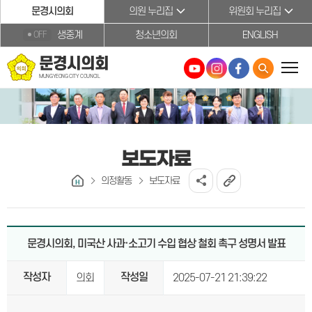
본문바로가기
문경시의회
의원 누리집
위원회 누리집
생중계
청소년의회
ENGLISH
OFF
문경시의회
MUNGYEONG CITY COUNCIL
보도자료
의정활동
보도자료
문경시의회, 미국산 사과·소고기 수입 협상 철회 촉구 성명서 발표
작성자
작성일
의회
2025-07-21 21:39:22