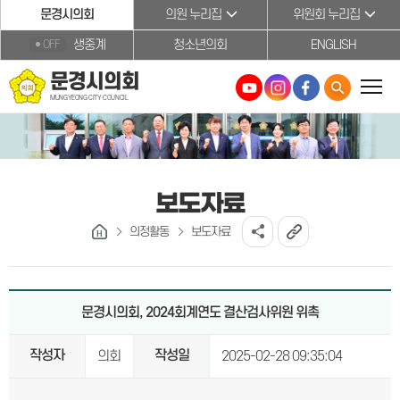
본문바로가기
문경시의회
의원 누리집
위원회 누리집
생중계
청소년의회
ENGLISH
OFF
문경시의회
MUNGYEONG CITY COUNCIL
보도자료
의정활동
보도자료
문경시의회, 2024회계연도 결산검사위원 위촉
작성자
작성일
의회
2025-02-28 09:35:04