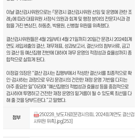
이날 결산검사위원으로는 「문경시 결산검사위원 선임 및 운영에 관한 조
례」에 따라 대표위원 서정식 의원과 회계 및 행정 분야의 전문지식과 경
험을 가진 변상진, 하동춘, 박용원, 신병철 위원을 위촉했다.
결산검사위원들은 4월 2일부터 4월 21일까지 20일간 문경시 2024회계
연도 세입세출의 결산, 재무제표, 성과보고서, 결산서의 첨부서류, 금고
의 결산 등 예산집행 전반에 대하여 재무 운영의 적정성과 효율성까지 종
합적으로 살피게 된다.
이정걸 의장은 “결산 검사는 집행부에서 작성한 결산서를 최종적으로 확
인·검사하는 과정으로 우리 문경시의 건전한 재정 운영 기반을 다지는
아주 중요한 일”이라며 “예산집행의 적법성과 효율성 등을 중점적으로
검사하여 투명하고 건전한 재정 운영의 밑거름이 될 수 있도록 최선을 다
해 줄 것을 당부드린다.”고 말했다.
250228_보도자료(문경시의회, 2024회계연도 결산검
첨부
사위원 위촉).jpg
[253]