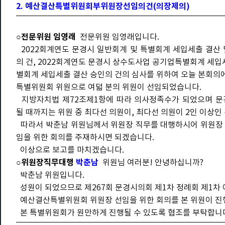
2. 예산결산특별위원회부위원장선임의건(의장제의)
○전문위원 임영래
전문위원 임영래입니다.
2022회계연도 문경시 일반회계 및 특별회계 세입세출 결산 및
의 건, 2022회계연도 문경시 상수도사업 공기업특별회계 세입
별회계 세입세출 결산 승인의 건의 심사를 위하여 오늘 본회의
특별위원회 위원으로 여덟 분의 위원이 선임되었습니다.
지방자치법 제72조제1항에 따라 의사정족수가 되었으며 문
될 때까지는 위원 중 최다선 의원이, 최다선 의원이 2인 이상
따라서 박춘남 위원님께서 위원장 직무를 대행하시어 위원장 
임을 위한 회의를 주재하시면 되겠습니다.
이상으로 보고를 마치겠습니다.
○위원장직무대행
박춘남
위원님 여러분! 안녕하십니까?
박춘남 위원입니다.
성원이 되었으므로 제267회 문경시의회 제1차 정례회 제1
예산결산특별위원회 위원장 선임을 위한 회의를 본 위원이 진
본 특별위원회가 원만하게 진행될 수 있도록 협조를 부탁합니