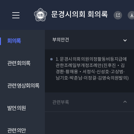
문경시의회 회의록
부의안건
회의록
1. 문경시의회의원의정활동비등지급에
관련 회의록
관한조례일부개정조례안(진후진‧김
경환·황재용‧서정식·신성호·고상범·
남기호·박춘남·이정걸·김영숙의원발의)
관련 영상회의록
관련부록
발언 의원
관련 의안