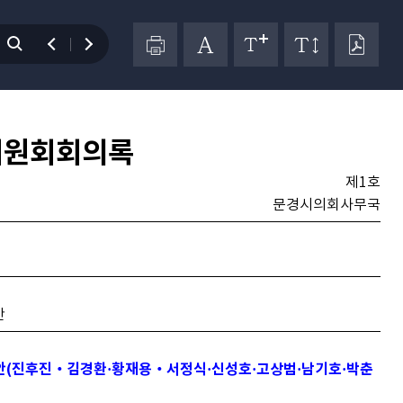
위원회회의록
제1호
문경시의회사무국
안
(진후진‧김경환·황재용‧서정식·신성호·고상범·남기호·박춘