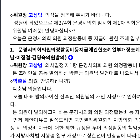
○위원장
고상범
의석을 정돈해 주시기 바랍니다.
성원이 되었으므로 제274회 문경시의회 임시회 제1차 의회
위원님 여러분! 안녕하십니까?
오늘은 문경시의회 의원 의정활동비 등 지급에 관한 조례 일
1. 문경시의회의원의정활동비등지급에관한조례일부개정조례안
남·이정걸·김영숙의원발의)
○위원장
고상범
의사일정 제1항 문경시의회 의원 의정활동비 
본 조례안을 공동 발의하신 박춘남 의원님 발언대로 나오셔서 
○
박춘남
의원
안녕하십니까?
박춘남 의원입니다.
오늘 대표 발의자이신 진후진 의원님의 개인 사정으로 인하여
다.
본 의원이 발의하고자 하는 문경시의회 의원 의정활동비 등 
먼저 제안이유를 말씀드리면 국민권익위원회의 지방의회 의원 
생 시 의정비 지급에 대한 제한 규정을 두어 의정활동의 책임
가 지방자치법 시행령 일부 개정으로 상한선이 인상됨에 따라