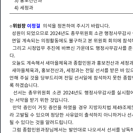
3) 홍보전산과
4) 세정과
○위원장
이정걸
의석을 정돈하여 주시기 바랍니다.
성원이 되었으므로 2024년도 총무위원회 소관 행정사무감사 
연일 계속되는 의정활동에도 불구하고 본 위원회 회의에 참석해
그리고 시정업무 추진에 바쁘신 가운데도 행정사무감사를 준
다.
오늘도 계속해서 새마을체육과 종합민원과 홍보전산과 세정과
새마을체육과, 홍보전산과, 세정과는 전일 선서를 받은 바 있
언해 주실 것을 당부드리며 전일 선서일에 참석하지 못한 종합
록 하겠습니다.
선서는 총무위원회 소관 2024년도 행정사무감사를 실시함
는 서약을 받기 위한 것입니다.
만약 증인이 거짓 증언을 하였을 경우 지방자치법 제49조제5
라 고발될 수 있으며 정당한 사유없이 출석하지 아니하거나 선서
될 수 있다는 것을 알려드립니다.
그럼 종합민원과장님께서는 발언대로 나오셔서 선서를 낭독해 