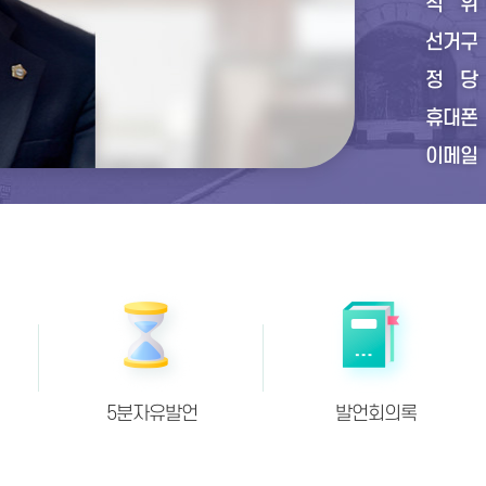
직
선거구
정
휴대폰
이메일
5분자유발언
발언회의록