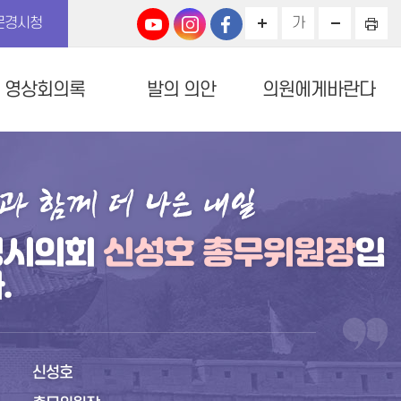
문경시청
가
영상회의록
발의 의안
의원에게바란다
경시의회
신성호 총무위원장
입
.
명
신성호