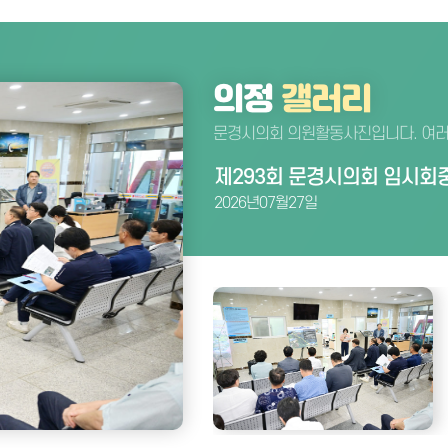
의정
갤러리
문경시의회 의원활동사진입니다. 여러
제293회 문경시의회 임시회
2026 문경시 영강 어린이 
제293회 문경시의회 임시회
제64회 대통령기 전국정구대
녹색어머니회 및 유관기관 
제36회 한국장년연맹회장배
파크골프장 수해 피해 현장 방
제10회 문경여성문화예술인
제40회 한국농업경영후계자
7월 1차 의원협의회
2026년07월27일
2026년07월25일
2026년07월24일
2026년07월19일
2026년07월14일
2026년07월11일
2026년07월10일
2026년07월09일
2026년07월09일
2026년07월08일