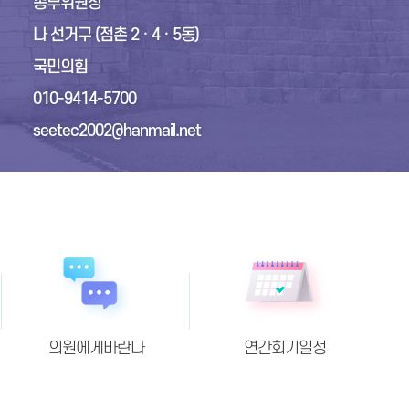
위
총무위원장
나 선거구 (점촌 2 · 4 · 5동)
당
국민의힘
010-9414-5700
seetec2002@hanmail.net
의원에게바란다
연간회기일정