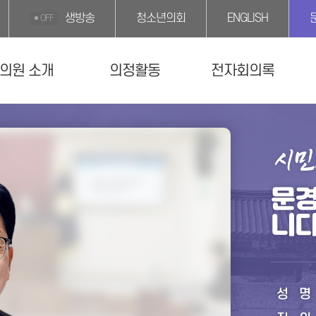
생방송
청소년의회
ENGLISH
OFF
의원 소개
의정활동
전자회의록
문
니다
성