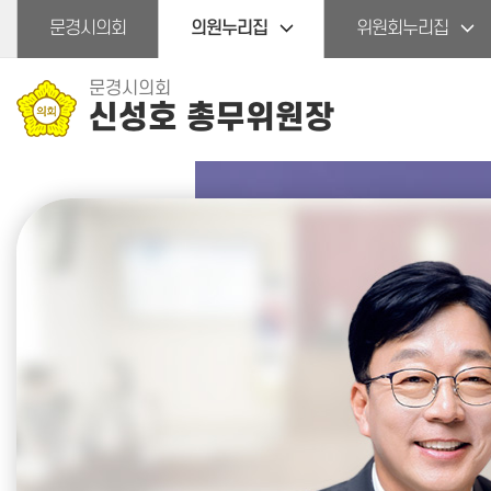
본문바로가기
문경시의회
의원누리집
위원회누리집
문경시의회
신성호 총무위원장