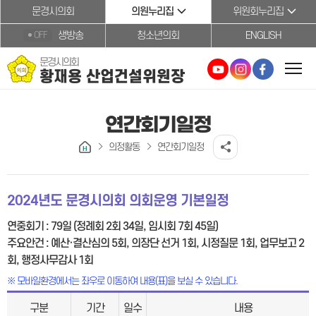
본문바로가기
문경시의회
의원누리집
위원회누리집
생방송
청소년의회
ENGLISH
OFF
문경시의회
황재용 산업건설위원장
연간회기일정
의정활동
연간회기일정
2024년도 문경시의회 의회운영 기본일정
연중회기 : 79일 (정례회 2회 34일, 임시회 7회 45일)
주요안건 : 예산·결산심의 5회, 의장단 선거 1회, 시정질문 1회, 업무보고 2
회, 행정사무감사 1회
※ 모바일환경에서는 좌우로 이동하여 내용(표)을 보실 수 있습니다.
구분
기간
일수
내용