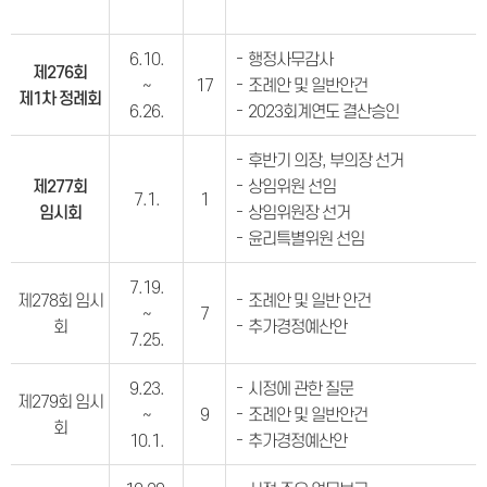
6.10.
행정사무감사
제276회
~
17
조례안 및 일반안건
제1차 정례회
6.26.
2023회계연도 결산승인
후반기 의장, 부의장 선거
제277회
상임위원 선임
7.1.
1
임시회
상임위원장 선거
윤리특별위원 선임
7.19.
제278회 임시
조례안 및 일반 안건
~
7
회
추가경정예산안
7.25.
9.23.
시정에 관한 질문
제279회 임시
~
9
조례안 및 일반안건
회
10.1.
추가경정예산안