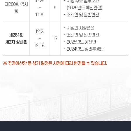
10.29.
시정 주요 업무보고
제280회 임시
~
9
(2025년도 예산관련)
회
11.6.
조례안 및 일반안건
시장의 시정연설
12.2.
제281회
조례안 및 일반안건
~
17
제2차 정례회
2025년도 예산안
12.18.
2024년도 정리추경안
※ 추경예산안 등 상기 일정은 사정에 따라 변경될 수 있습니다.