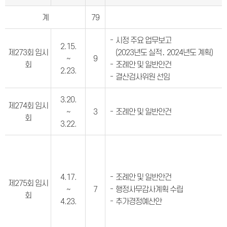
계
79
시정 주요 업무보고
2.15.
제273회 임시
(2023년도 실적․ 2024년도 계획)
~
9
회
조례안 및 일반안건
2.23.
결산검사위원 선임
3.20.
제274회 임시
~
3
조례안 및 일반안건
회
3.22.
4.17.
조례안 및 일반안건
제275회 임시
~
7
행정사무감사계획 수립
회
4.23.
추가경정예산안