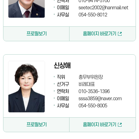
연락처
010-9414-5700
이메일
seetec2002@hanmail.net
사무실
054-550-8012
프로필보기
홈페이지 바로가기
신상애
직위
총무부위원장
선거구
비례대표
연락처
010-3536-1396
이메일
sssa3859@naver.com
사무실
054-550-8005
프로필보기
홈페이지 바로가기