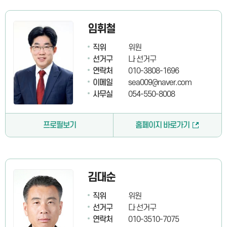
임휘철
직위
위원
선거구
나 선거구
연락처
010-3808-1696
이메일
sea009@naver.com
사무실
054-550-8008
프로필보기
홈페이지 바로가기
김대순
직위
위원
선거구
다 선거구
연락처
010-3510-7075