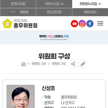
본문바로가기
문경시의회
의원누리집
위원회누리집
생방송
청소년의회
ENGLISH
OFF
문경시의회
총무위원회
위원회 구성
위원회 구성
위원회 구성
신성호
직위
총무위원장
선거구
나 선거구