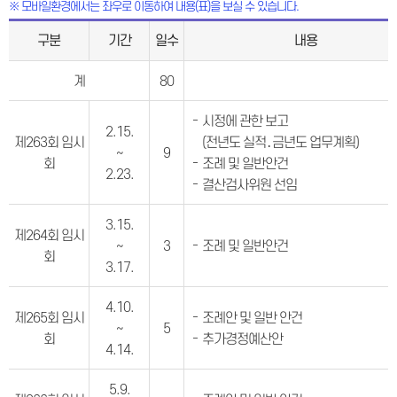
※ 모바일환경에서는 좌우로 이동하여 내용(표)을 보실 수 있습니다.
구분
기간
일수
내용
계
80
시정에 관한 보고
2.15.
제263회 임시
(전년도 실적․금년도 업무계획)
~
9
회
조례 및 일반안건
2.23.
결산검사위원 선임
3.15.
제264회 임시
~
3
조례 및 일반안건
회
3.17.
4.10.
제265회 임시
조례안 및 일반 안건
~
5
회
추가경정예산안
4.14.
5.9.