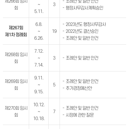
제266회 임시
조례안 및 일반 안건
~
3
회
행정사무감사계획승인
5.11.
6.8.
2023년도 행정사무감사
제267회
~
19
2022년도 결산승인
제1차 정례회
6.26.
조례안 및 일반 안건
7.12.
제268회 임시
~
3
조례안 및 일반 안건
회
7.14.
9.11.
제269회 임시
조례안 및 일반 안건
~
5
회
추가경정예산안
9.15.
10.12.
제270회 임시
조례안 및 일반 안건
~
7
회
시정에 관한 질문
10.18.