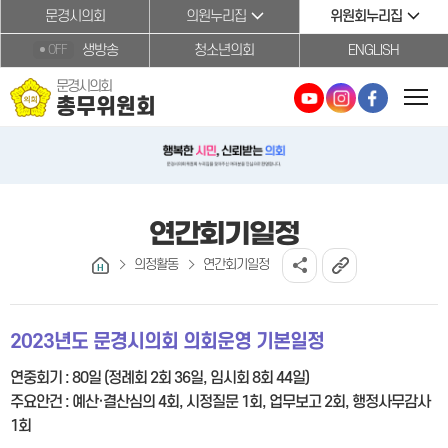
본문바로가기
문경시의회
의원누리집
위원회누리집
생방송
청소년의회
ENGLISH
OFF
문경시의회
총무위원회
연간회기일정
의정활동
연간회기일정
2023년도 문경시의회 의회운영 기본일정
연중회기 : 80일 (정례회 2회 36일, 임시회 8회 44일)
주요안건 : 예산·결산심의 4회, 시정질문 1회, 업무보고 2회, 행정사무감사
1회