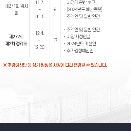
11.7.
시정에 관한 보고
제271회 임시
~
9
(2024년도 예산관련)
회
11.15.
조례안 및 일반 안건
조례안 및 일반 안건
12.4.
제272회
시장 시정연설
~
17
제2차 정례회
2024년도 예산안
12.20.
추가경정예산안
※ 추경예산안 등 상기 일정은 사정에 따라 변경될 수 있습니다.