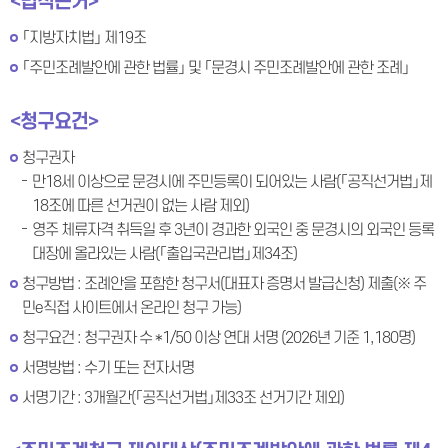
<법적근거>
「지방자치법」 제19조
「주민조례발안에 관한 법률」 및 「문경시 주민조례발안에 관한 조례」
<청구요건>
청구권자
만18세 이상으로 문경시에 주민등록이 되어있는 사람(「공직선거법」제
18조에 따른 선거권이 없는 사람 제외)
영주 체류자격 취득일 후 3년이 경과한 외국인 중 문경시의 외국인 등록
대장에 올라있는 사람(「출입국관리법」제34조)
청구방법 : 조례안을 포함한 청구서(대표자 증명서 발급신청) 제출(※ 주
민e직접 사이트에서 온라인 청구 가능)
청구요건 : 청구권자 수 *1/50 이상 연대 서명 (2026년 기준 1,180명)
서명방법 : 수기 또는 전자서명
서명기간 : 3개월간(「공직선거법」제33조 선거기간 제외)