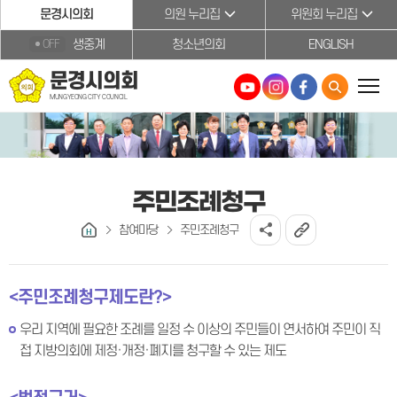
본문바로가기
문경시의회
의원 누리집
위원회 누리집
생중계
청소년의회
ENGLISH
OFF
문경시의회
MUNGYEONG CITY COUNCIL
주민조례청구
참여마당
주민조례청구
<주민조례청구제도란?>
우리 지역에 필요한 조례를 일정 수 이상의 주민들이 연서하여 주민이 직
접 지방의회에 제정·개정·폐지를 청구할 수 있는 제도