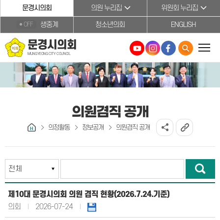
본문바로가기
문경시의회
의원 누리집
위원회 누리집
생중계
청소년의회
ENGLISH
OFF
문경시의회
MUNGYEONG CITY COUNCIL
의원겸직 공개
의정활동
정보공개
의원겸직 공개
제10대 문경시의회 의원 겸직 현황(2026.7.24.기준)
의회
2026-07-24