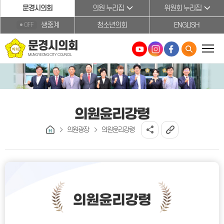
본문바로가기
문경시의회
의원 누리집
위원회 누리집
생중계
청소년의회
ENGLISH
OFF
문경시의회
MUNGYEONG CITY COUNCIL
의원윤리강령
의원광장
의원윤리강령
의원윤리강령