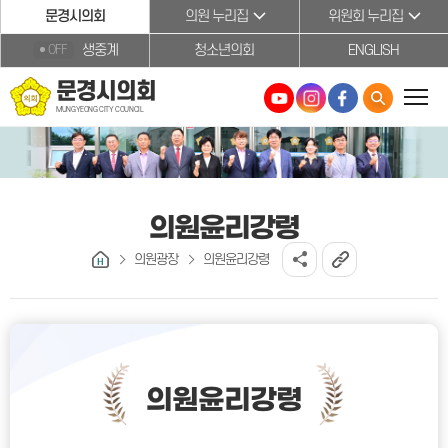
본문바로가기
문경시의회
의원 누리집
위원회 누리집
생중계
청소년의회
ENGLISH
OFF
문경시의회
MUNGYEONG CITY COUNCIL
의원윤리강령
의원광장
의원윤리강령
의원윤리강령