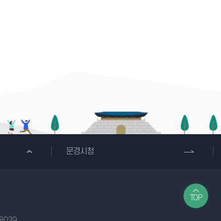
문경시청
TOP
-8039