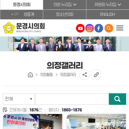
본문바로가기
문경시의회
의원 누리집
위원회 누리집
생중계
청소년의회
ENGLISH
OFF
문경시의회
MUNGYEONG CITY COUNCIL
의정갤러리
의정활동
의정갤러리
전체게시물 :
1876
건
페이지 :
1865~1876