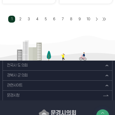
1
2
3
4
5
6
7
8
9
10
전국시·도 의회
경북시·군 의회
관련사이트
문경시청
문경시의회