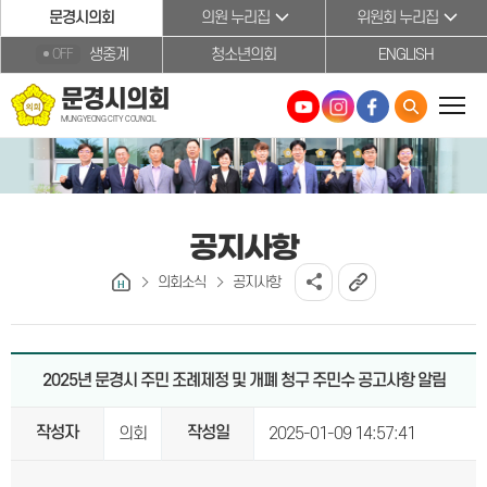
본문바로가기
문경시의회
의원 누리집
위원회 누리집
생중계
청소년의회
ENGLISH
OFF
문경시의회
MUNGYEONG CITY COUNCIL
공지사항
의회소식
공지사항
2025년 문경시 주민 조례제정 및 개폐 청구 주민수 공고사항 알림
작성자
작성일
의회
2025-01-09 14:57:41